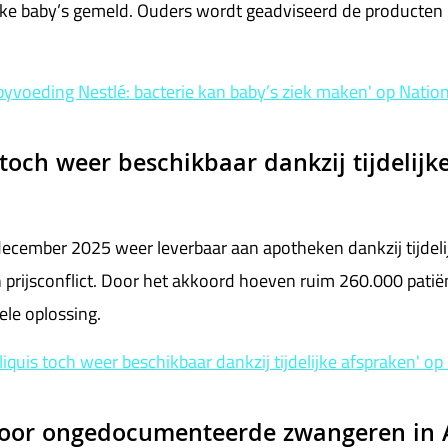
eke baby’s gemeld. Ouders wordt geadviseerd de producten n
byvoeding Nestlé: bacterie kan baby’s ziek maken' op Natio
toch weer beschikbaar dankzij tijdelijk
 december 2025 weer leverbaar aan apotheken dankzij tijdel
prijsconflict. Door het akkoord hoeven ruim 260.000 patiën
ele oplossing.
iquis toch weer beschikbaar dankzij tijdelijke afspraken' o
 voor ongedocumenteerde zwangeren in