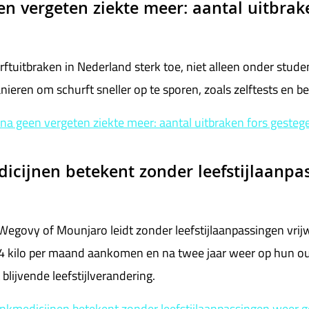
en vergeten ziekte meer: aantal uitbrak
rftuitbraken in Nederland sterk toe, niet alleen onder stu
ren om schurft sneller op te sporen, zoals zelftests en b
ona geen vergeten ziekte meer: aantal uitbraken fors gesteg
icijnen betekent zonder leefstijlaanp
egovy of Mounjaro leidt zonder leefstijlaanpassingen vrij
,4 kilo per maand aankomen en na twee jaar weer op hun o
lijvende leefstijlverandering.
ankmedicijnen betekent zonder leefstijlaanpassingen weer 