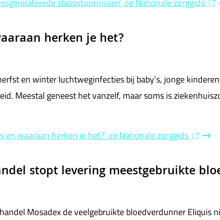
ressgerelateerde slaapstoornissen' op Nationale zorggids
waaraan herken je het?
herfst en winter luchtweginfecties bij baby’s, jonge kinder
id. Meestal geneest het vanzelf, maar soms is ziekenhuisz
us en waaraan herken je het?' op Nationale zorggids
ndel stopt levering meestgebruikte bl
handel Mosadex de veelgebruikte bloedverdunner Eliquis n