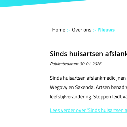
Home
Over ons
Nieuws
Nieuws
Sinds huisartsen afsla
Publicatiedatum:
30-01-2026
Sinds huisartsen afslankmedicijnen
Wegovy en Saxenda. Artsen benadruk
leefstijlverandering. Stoppen leidt
Lees verder
over 'Sinds huisartsen 